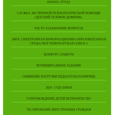
ОХРАНА ТРУДА
СЛУЖБА ЭКСТРЕННОЙ ПСИХОЛОГИЧЕСКОЙ ПОМОЩИ
«ДЕТСКИЙ ТЕЛЕФОН ДОВЕРИЯ».
ЧАСТО ЗАДАВАЕМЫЕ ВОПРОСЫ
ЭИОС (ЭЛЕКТРОННАЯ ИНФОРМАЦИОННО-ОБРАЗОВАТЕЛЬНАЯ
СРЕДА) МОУ НОВОЧАРСКАЯ СОШ № 2
КОНКУРС СОЦИУМ
МУНИЦИПАЛЬНОЕ ЗАДАНИЕ
СНИЖЕНИЕ НАГРУЗКИ ПЕДАГОГОВ (ПАМЯТКИ)
2024 - ГОД СЕМЬИ
СОПРОВОЖДЕНИЕ ДЕТЕЙ ВЕТЕРАНОВ СВО
ТЕСТИРОВАНИЕ ИНОСТРАННЫХ ГРАЖДАН