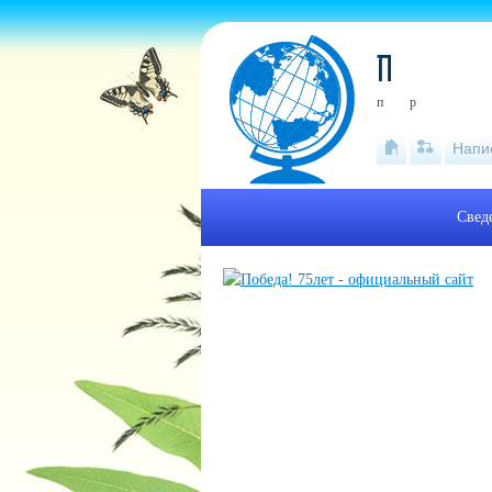
П
п
р
Напи
Свед