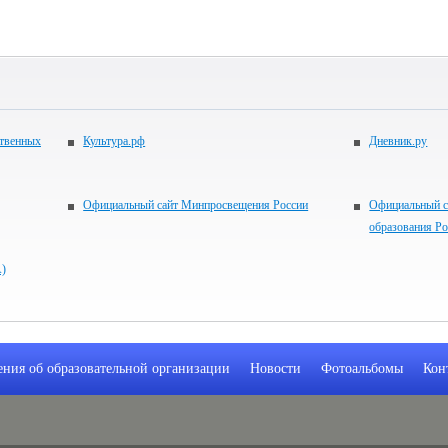
ственных
Культура.рф
Дневник.ру
Официальный сайт Минпросвещения России
Официальный с
образования Р
А)
ения об образовательной организации
Новости
Фотоальбомы
Кон