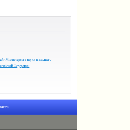
айт Министерства науки и высшего
оссийской Федерации
такты