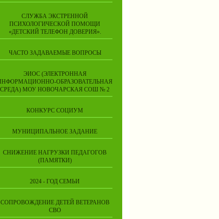
СЛУЖБА ЭКСТРЕННОЙ
ПСИХОЛОГИЧЕСКОЙ ПОМОЩИ
«ДЕТСКИЙ ТЕЛЕФОН ДОВЕРИЯ».
ЧАСТО ЗАДАВАЕМЫЕ ВОПРОСЫ
ЭИОС (ЭЛЕКТРОННАЯ
ИНФОРМАЦИОННО-ОБРАЗОВАТЕЛЬНАЯ
СРЕДА) МОУ НОВОЧАРСКАЯ СОШ № 2
КОНКУРС СОЦИУМ
МУНИЦИПАЛЬНОЕ ЗАДАНИЕ
СНИЖЕНИЕ НАГРУЗКИ ПЕДАГОГОВ
(ПАМЯТКИ)
2024 - ГОД СЕМЬИ
СОПРОВОЖДЕНИЕ ДЕТЕЙ ВЕТЕРАНОВ
СВО