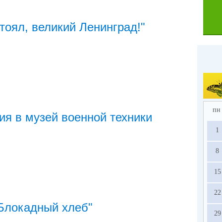
тоял, великий Ленинград!"
пн
ия в музей военной техники
1
8
15
22
Блокадный хлеб"
29