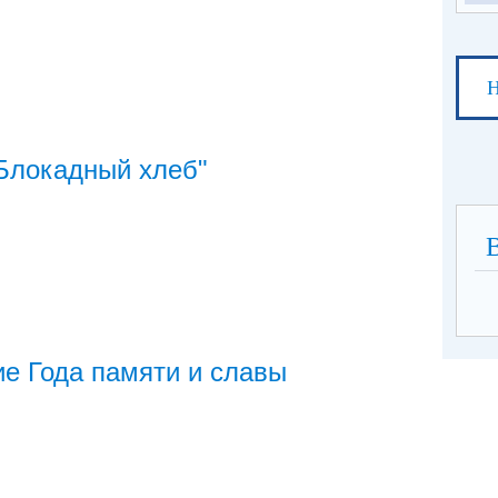
Н
Блокадный хлеб"
е Года памяти и славы