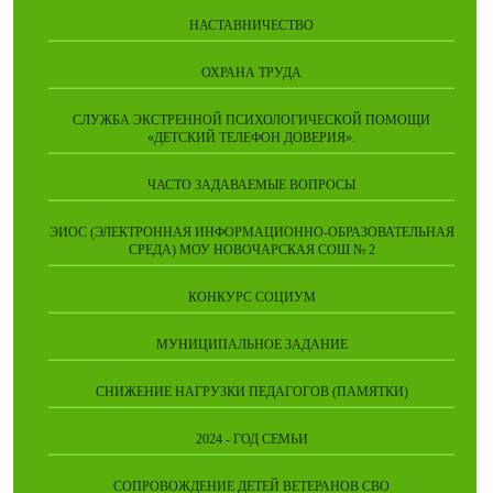
НАСТАВНИЧЕСТВО
ОХРАНА ТРУДА
СЛУЖБА ЭКСТРЕННОЙ ПСИХОЛОГИЧЕСКОЙ ПОМОЩИ
«ДЕТСКИЙ ТЕЛЕФОН ДОВЕРИЯ».
ЧАСТО ЗАДАВАЕМЫЕ ВОПРОСЫ
ЭИОС (ЭЛЕКТРОННАЯ ИНФОРМАЦИОННО-ОБРАЗОВАТЕЛЬНАЯ
СРЕДА) МОУ НОВОЧАРСКАЯ СОШ № 2
КОНКУРС СОЦИУМ
МУНИЦИПАЛЬНОЕ ЗАДАНИЕ
СНИЖЕНИЕ НАГРУЗКИ ПЕДАГОГОВ (ПАМЯТКИ)
2024 - ГОД СЕМЬИ
СОПРОВОЖДЕНИЕ ДЕТЕЙ ВЕТЕРАНОВ СВО